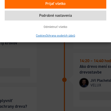
Prijať všetko
14:00 – 14:20 hod
Prínosy technológ
Podrobné nastavenia
Miloš Lukač
Odmietnuť všetko
Senzomatic
Cookies
Ochrana osobních údajů
kty krovov
14:20 – 14:40 hod
Ako drevo mení sv
drevostavbe
Jiří Plachets
VELUX
plyvniť
 ochrany dreva?