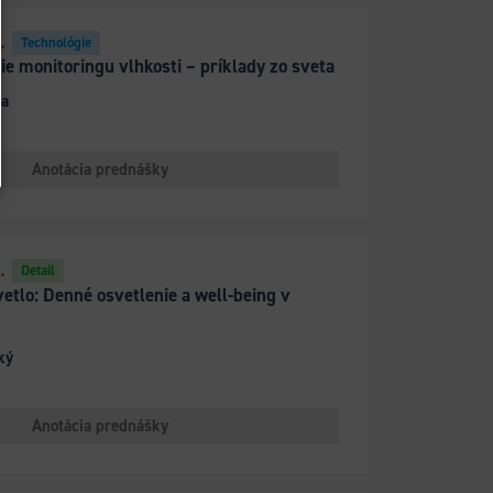
.
Technológie
ie monitoringu vlhkosti – príklady zo sveta
ka
Anotácia prednášky
.
Detail
etlo: Denné osvetlenie a well-being v
ký
Anotácia prednášky