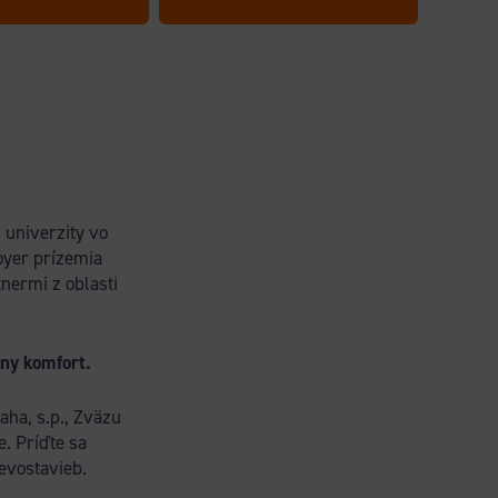
 univerzity vo
oyer prízemia
nermi z oblasti
ny komfort.
ha, s.p., Zväzu
. Príďte sa
revostavieb.