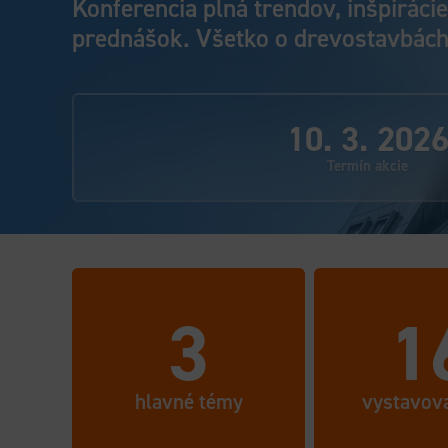
Konferencia plná trendov, inšpiráci
prednášok. Všetko o drevostavbách
10. 3. 202
Termín akcie
3
1
hlavné témy
vystavov