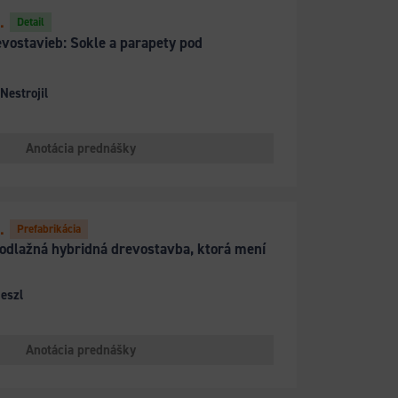
.
Detail
evostavieb: Sokle a parapety pod
Nestrojil
Anotácia prednášky
.
Prefabrikácia
odlažná hybridná drevostavba, ktorá mení
eszl
Anotácia prednášky