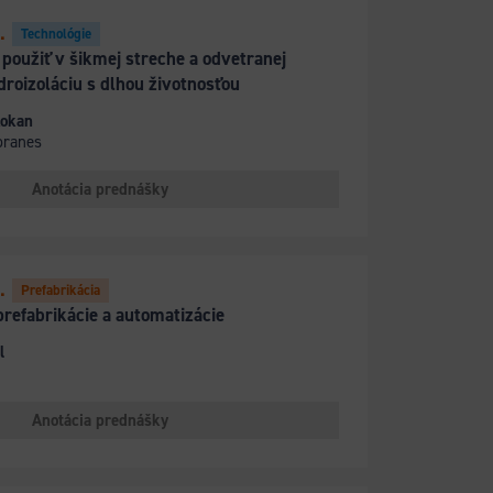
.
Technológie
 použiť v šikmej streche a odvetranej
droizoláciu s dlhou životnosťou
kokan
branes
Anotácia prednášky
.
Prefabrikácia
prefabrikácie a automatizácie
l
Anotácia prednášky