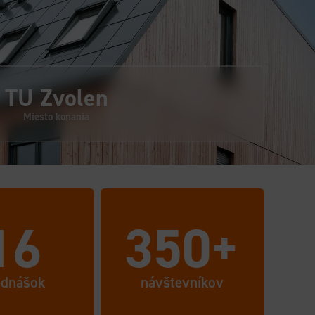
TU Zvolen
Miesto konania
16
350
+
ednášok
návštevníkov