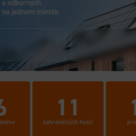
e a odborných
 na jednom mieste.
6
6
11
ateľov
zahraničných hostí
pr