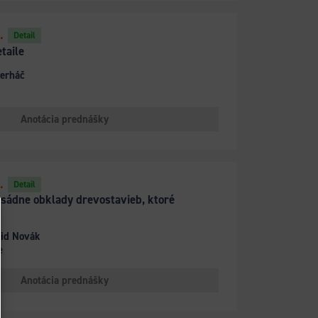
.
Detail
taile
Perháč
Anotácia prednášky
.
Detail
fasádne obklady drevostavieb, ktoré
vid Novák
e
Anotácia prednášky