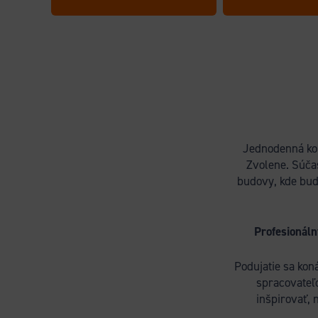
Jednodenná kon
Zvolene. Súča
budovy, kde bud
Profesionáln
Podujatie sa kon
spracovateľo
inšpirovať, 