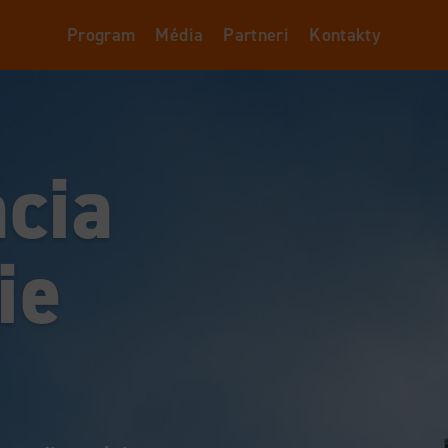
Program
Média
Partneri
Kontakty
ácia
ie