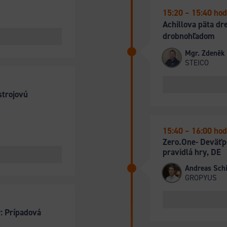
15:20 – 15:40 hod
Achillova päta dr
drobnohľadom
Mgr. Zdeněk 
STEICO
strojovú
15:40 – 16:00 hod
Zero.One- Deväťp
pravidlá hry, DE
Andreas Schi
GROPYUS
y: Prípadová
h