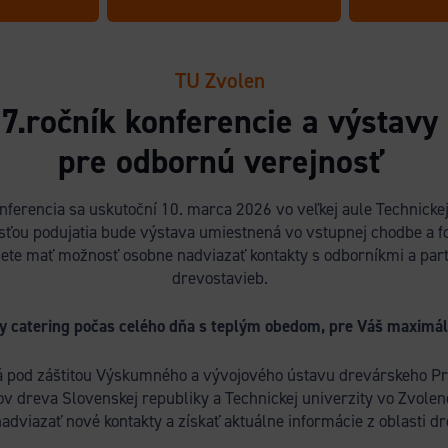
TU Zvolen
7.ročník konferencie a výstavy
pre odbornú verejnosť
ferencia sa uskutoční 10. marca 2026 vo veľkej aule Technickej
sťou podujatia bude výstava umiestnená vo vstupnej chodbe a f
ete mať možnosť osobne nadviazať kontakty s odborníkmi a part
drevostavieb.
y catering počas celého dňa s teplým obedom, pre Váš maximál
á pod záštitou Výskumného a vývojového ústavu drevárskeho Pra
v dreva Slovenskej republiky a Technickej univerzity vo Zvolene
nadviazať nové kontakty a získať aktuálne informácie z oblasti d