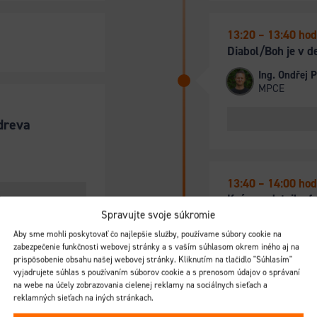
13:20 – 13:40 hod
Diabol/Boh je v de
Ing. Ondřej 
MPCE
 dreva
13:40 – 14:00 hod
Krása v detaile: 
inšpirujú
Spravujte svoje súkromie
Aby sme mohli poskytovať čo najlepšie služby, používame súbory cookie na
Ing.arch. Da
zabezpečenie funkčnosti webovej stránky a s vaším súhlasom okrem iného aj na
James Hardi
prispôsobenie obsahu našej webovej stránky. Kliknutím na tlačidlo "Súhlasím"
vyjadrujete súhlas s používaním súborov cookie a s prenosom údajov o správaní
evostavba vo
na webe na účely zobrazovania cielenej reklamy na sociálnych sieťach a
reklamných sieťach na iných stránkach.