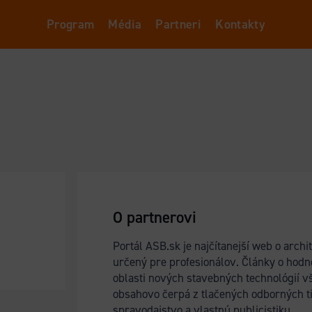
Program
Média
Partneri
Kontakty
O partnerovi
Portál ASB.sk je najčítanejší web o arch
určený pre profesionálov. Články o hodno
oblasti nových stavebných technológií vš
obsahovo čerpá z tlačených odborných 
spravodajstvo a vlastnú publicistiku.