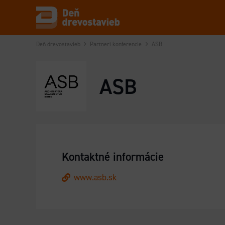
Deň drevostavieb
Partneri konferencie
ASB
ASB
Kontaktné informácie
www.asb.sk